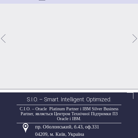
S.I.O. – Smart. Intelligent. Optimized.
С.І.О. – Oracle Platinum Partner і IBM Silver Business
Partner, являється Центром Технічної Підтримки ПЗ
Oracle і IBM.
пр. Оболонський, б.43, оф.331
04209
,
м. Київ, Україна