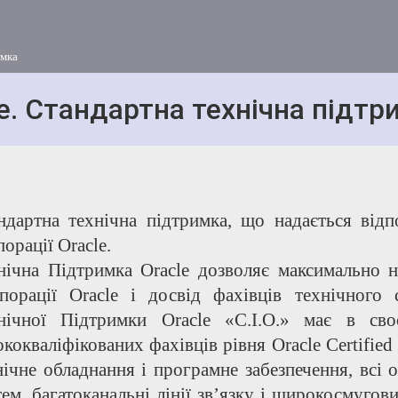
имка
e. Стандартна технічна підтр
ндартна технічна підтримка, що надається відп
орації Oracle.
нічна Підтримка Oracle дозволяє максимально н
порації Oracle і досвід фахівців технічного
нічної Підтримки Oracle «С.І.О.» має в сво
ококваліфікованих фахівців рівня Oracle Certified
нічне обладнання і програмне забезпечення, всі 
тем, багатоканальні лінії зв’язку і широкосмугов