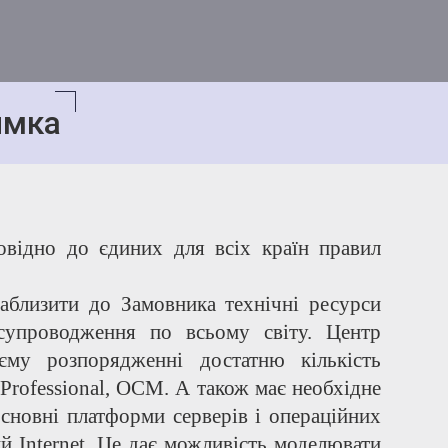
имка
овідно до єдиних для всіх країн правил
аблизити до Замовника технічні ресурси
 супроводження по всьому світу. Центр
єму розпорядженні достатню кількість
 Professional, ОСМ. А також має необхідне
основні платформи серверів і операційних
ий Internet. Це дає можливість моделювати