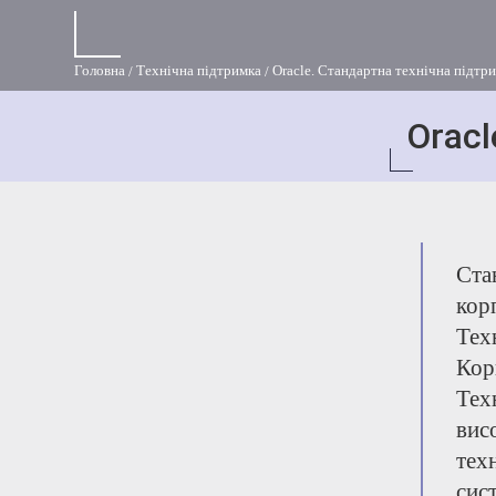
Головна
Технічна підтримка
Oracle. Стандартна технічна підтр
Oracl
Ста
корп
Тех
Кор
Тех
вис
тех
сис