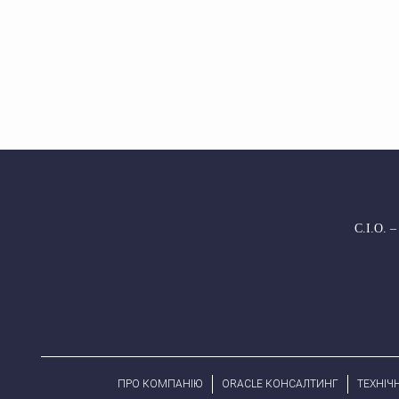
С.І.О. –
ПРО КОМПАНІЮ
ORACLE КОНСАЛТИНГ
ТЕХНІЧ