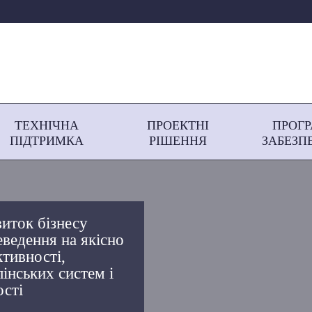
ТЕХНІЧНА
ПРОЕКТНІ
ПРОГ
ПІДТРИМКА
РІШЕННЯ
ЗАБЕЗП
иток бізнесу
еведення на якісно
ктивності,
лінських систем і
ості