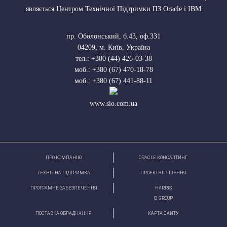
являється Центром Технічної Підтримки ПЗ Oracle і IBM
пр. Оболонський, б.43, оф.331
04209
,
м. Київ, Україна
тел.:
+380 (44) 426-03-38
моб.:
+380 (67) 470-18-78
моб.:
+380 (67) 441-88-11
www.sio.com.ua
ПРО КОМПАНІЮ
ORACLE КОНСАЛТИНГ
ТЕХНІЧНА ПІДТРИМКА
ПРОЕКТНІ РІШЕННЯ
ПРОГРАМНЕ ЗАБЕЗПЕЧЕННЯ
HARRIS
І2 GROUP
ПОСТАВКА ОБЛАДНАННЯ
КАРТА САЙТУ