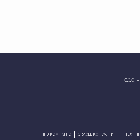
С.І.О. –
ПРО КОМПАНІЮ
ORACLE КОНСАЛТИНГ
ТЕХНІЧ