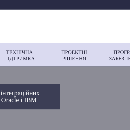
ТЕХНІЧНА
ПРОЕКТНІ
ПРОГ
ПІДТРИМКА
РІШЕННЯ
ЗАБЕЗП
 інтеграційних
 Oracle і IBM