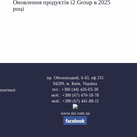
Оновлення продуктів i2 Group в 2025
році
пр. Оболонський, б.43, оф.331
04209
,
м. Київ, Україна
тел.:
+380 (44) 426-03-38
Технічної
моб.:
+380 (67) 470-18-78
моб.:
+380 (67) 441-88-11
www.sio.com.ua