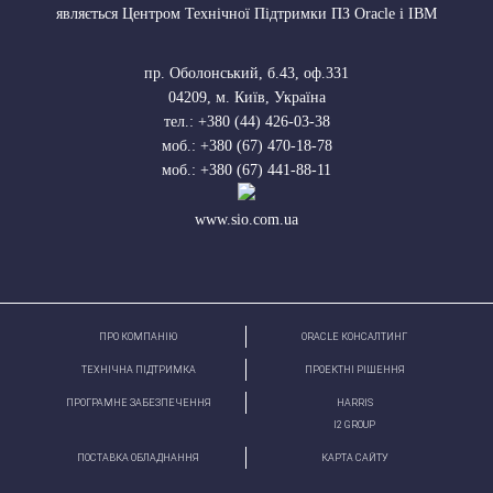
являється Центром Технічної Підтримки ПЗ Oracle і IBM
пр. Оболонський, б.43, оф.331
04209
,
м. Київ, Україна
тел.:
+380 (44) 426-03-38
моб.:
+380 (67) 470-18-78
моб.:
+380 (67) 441-88-11
www.sio.com.ua
ПРО КОМПАНІЮ
ORACLE КОНСАЛТИНГ
ТЕХНІЧНА ПІДТРИМКА
ПРОЕКТНІ РІШЕННЯ
ПРОГРАМНЕ ЗАБЕЗПЕЧЕННЯ
HARRIS
І2 GROUP
ПОСТАВКА ОБЛАДНАННЯ
КАРТА САЙТУ