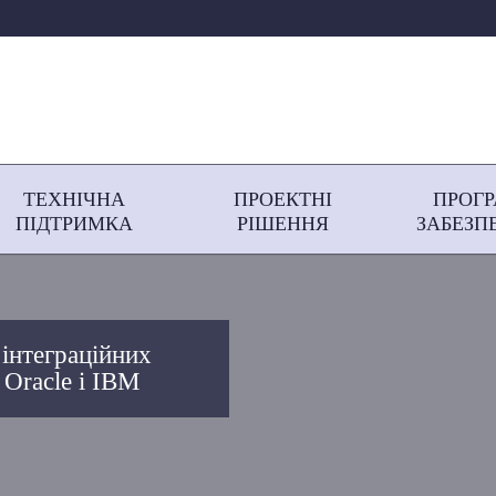
ТЕХНІЧНА
ПРОЕКТНІ
ПРОГ
ПІДТРИМКА
РІШЕННЯ
ЗАБЕЗП
 інтеграційних
 Oracle і IBM