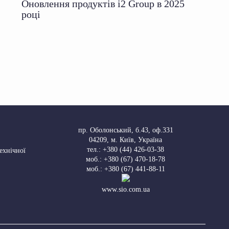
Оновлення продуктів i2 Group в 2025
році
пр. Оболонський, б.43, оф.331
04209
,
м. Київ, Україна
тел.:
+380 (44) 426-03-38
Технічної
моб.:
+380 (67) 470-18-78
моб.:
+380 (67) 441-88-11
www.sio.com.ua