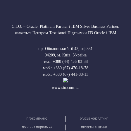
С.І.О. – Oracle Platinum Partner і IBM Silver Business Partner,
являється Центром Технічної Підтримки ПЗ Oracle і IBM
пр. Оболонський, б.43, оф.331
04209
,
м. Київ, Україна
тел.:
+380 (44) 426-03-38
моб.:
+380 (67) 470-18-78
моб.:
+380 (67) 441-88-11
www.sio.com.ua
ПРО КОМПАНІЮ
ORACLE КОНСАЛТИНГ
ТЕХНІЧНА ПІДТРИМКА
ПРОЕКТНІ РІШЕННЯ