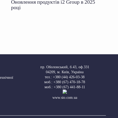
Оновлення продуктів i2 Group в 2025
році
пр. Оболонський, б.43, оф.331
04209
,
м. Київ, Україна
тел.:
+380 (44) 426-03-38
Технічної
моб.:
+380 (67) 470-18-78
моб.:
+380 (67) 441-88-11
www.sio.com.ua