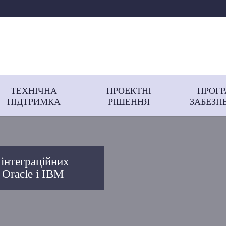
ТЕХНІЧНА
ПРОЕКТНІ
ПРОГ
ПІДТРИМКА
РІШЕННЯ
ЗАБЕЗП
 інтеграційних
 Oracle і IBM