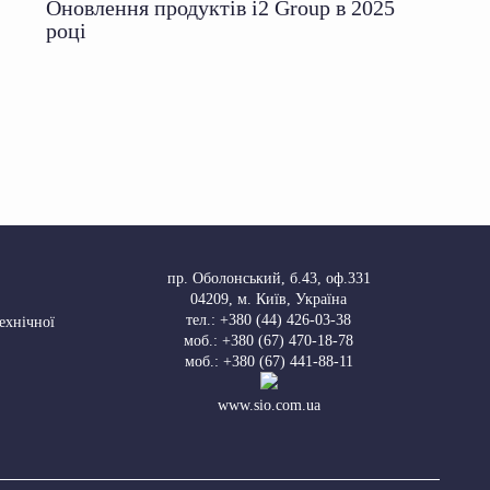
Оновлення продуктів i2 Group в 2025
році
пр. Оболонський, б.43, оф.331
04209
,
м. Київ, Україна
тел.:
+380 (44) 426-03-38
Технічної
моб.:
+380 (67) 470-18-78
моб.:
+380 (67) 441-88-11
www.sio.com.ua