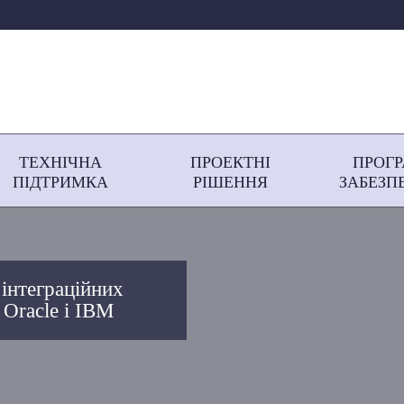
ТЕХНІЧНА
ПРОЕКТНІ
ПРОГ
ПІДТРИМКА
РІШЕННЯ
ЗАБЕЗП
 інтеграційних
 Oracle і IBM