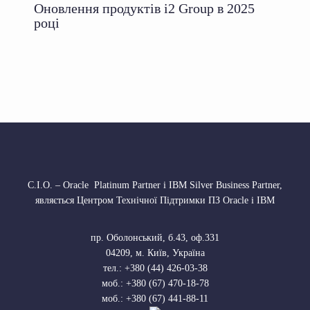
Оновлення продуктів i2 Group в 2025
році
С.І.О. – Oracle Platinum Partner і IBM Silver Business Partner,
являється Центром Технічної Підтримки ПЗ Oracle і IBM
пр. Оболонський, б.43, оф.331
04209
,
м. Київ, Україна
тел.:
+380 (44) 426-03-38
моб.:
+380 (67) 470-18-78
моб.:
+380 (67) 441-88-11