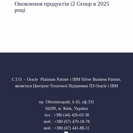
Оновлення продуктів i2 Group в 2025
році
С.І.О. – Oracle Platinum Partner і IBM Silver Business Partner,
являється Центром Технічної Підтримки ПЗ Oracle і IBM
пр. Оболонський, б.43, оф.331
04209
,
м. Київ, Україна
тел.:
+380 (44) 426-03-38
моб.:
+380 (67) 470-18-78
моб.:
+380 (67) 441-88-11