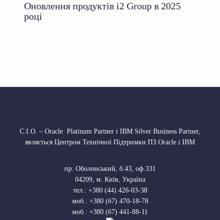
Оновлення продуктів i2 Group в 2025
році
С.І.О. – Oracle Platinum Partner і IBM Silver Business Partner,
являється Центром Технічної Підтримки ПЗ Oracle і IBM
пр. Оболонський, б.43, оф.331
04209
,
м. Київ, Україна
тел.:
+380 (44) 426-03-38
моб.:
+380 (67) 470-18-78
моб.:
+380 (67) 441-88-11