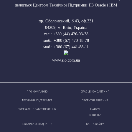
являється Центром Технічної Підтримки ПЗ Oracle і IBM
пр. Оболонський, б.43, оф.331
04209
,
м. Київ, Україна
тел.:
+380 (44) 426-03-38
моб.:
+380 (67) 470-18-78
моб.:
+380 (67) 441-88-11
www.sio.com.ua
ПРО КОМПАНІЮ
ORACLE КОНСАЛТИНГ
ТЕХНІЧНА ПІДТРИМКА
ПРОЕКТНІ РІШЕННЯ
ПРОГРАМНЕ ЗАБЕЗПЕЧЕННЯ
HARRIS
І2 GROUP
ПОСТАВКА ОБЛАДНАННЯ
КАРТА САЙТУ