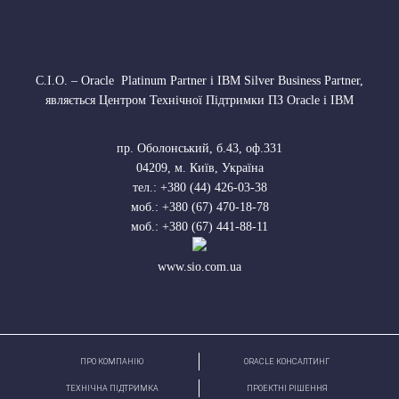
С.І.О. – Oracle Platinum Partner і IBM Silver Business Partner,
являється Центром Технічної Підтримки ПЗ Oracle і IBM
пр. Оболонський, б.43, оф.331
04209
,
м. Київ, Україна
тел.:
+380 (44) 426-03-38
моб.:
+380 (67) 470-18-78
моб.:
+380 (67) 441-88-11
www.sio.com.ua
ПРО КОМПАНІЮ
ORACLE КОНСАЛТИНГ
ТЕХНІЧНА ПІДТРИМКА
ПРОЕКТНІ РІШЕННЯ