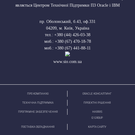
являється Центром Технічної Підтримки ПЗ Oracle і IBM
пр. Оболонський, б.43, оф.331
04209
,
м. Київ, Україна
тел.:
+380 (44) 426-03-38
моб.:
+380 (67) 470-18-78
моб.:
+380 (67) 441-88-11
www.sio.com.ua
ПРО КОМПАНІЮ
ORACLE КОНСАЛТИНГ
ТЕХНІЧНА ПІДТРИМКА
ПРОЕКТНІ РІШЕННЯ
ПРОГРАМНЕ ЗАБЕЗПЕЧЕННЯ
HARRIS
І2 GROUP
ПОСТАВКА ОБЛАДНАННЯ
КАРТА САЙТУ