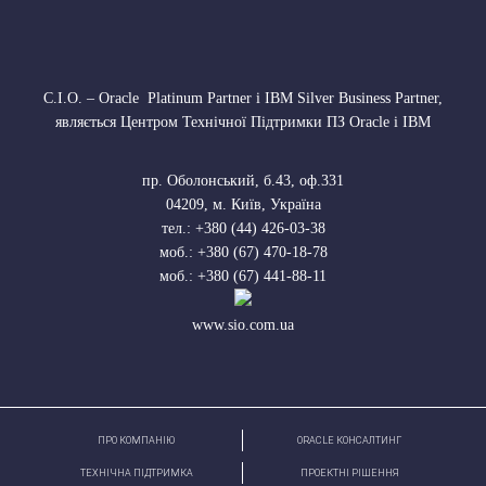
С.І.О. – Oracle Platinum Partner і IBM Silver Business Partner,
являється Центром Технічної Підтримки ПЗ Oracle і IBM
пр. Оболонський, б.43, оф.331
04209
,
м. Київ, Україна
тел.:
+380 (44) 426-03-38
моб.:
+380 (67) 470-18-78
моб.:
+380 (67) 441-88-11
www.sio.com.ua
ПРО КОМПАНІЮ
ORACLE КОНСАЛТИНГ
ТЕХНІЧНА ПІДТРИМКА
ПРОЕКТНІ РІШЕННЯ