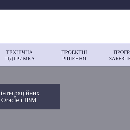
ТЕХНІЧНА
ПРОЕКТНІ
ПРОГ
ПІДТРИМКА
РІШЕННЯ
ЗАБЕЗП
 інтеграційних
 Oracle і IBM