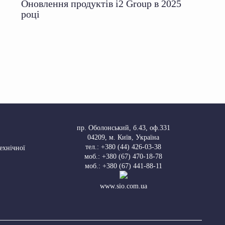
Оновлення продуктів i2 Group в 2025
році
пр. Оболонський, б.43, оф.331
04209
,
м. Київ, Україна
тел.:
+380 (44) 426-03-38
Технічної
моб.:
+380 (67) 470-18-78
моб.:
+380 (67) 441-88-11
www.sio.com.ua