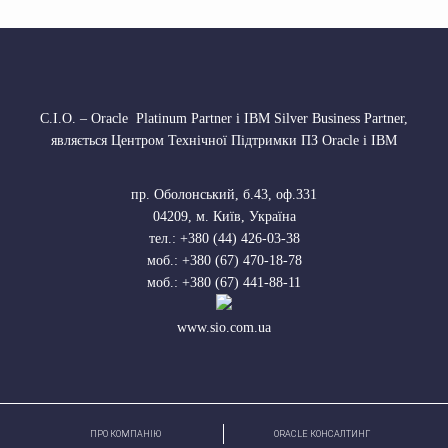
С.І.О. – Oracle Platinum Partner і IBM Silver Business Partner,
являється Центром Технічної Підтримки ПЗ Oracle і IBM
пр. Оболонський, б.43, оф.331
04209
,
м. Київ, Україна
тел.:
+380 (44) 426-03-38
моб.:
+380 (67) 470-18-78
моб.:
+380 (67) 441-88-11
www.sio.com.ua
ПРО КОМПАНІЮ
ORACLE КОНСАЛТИНГ