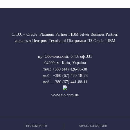
С.І.О. – Oracle Platinum Partner і IBM Silver Business Partner,
являється Центром Технічної Підтримки ПЗ Oracle і IBM
пр. Оболонський, б.43, оф.331
04209
,
м. Київ, Україна
тел.:
+380 (44) 426-03-38
моб.:
+380 (67) 470-18-78
моб.:
+380 (67) 441-88-11
www.sio.com.ua
ПРО КОМПАНІЮ
ORACLE КОНСАЛТИНГ