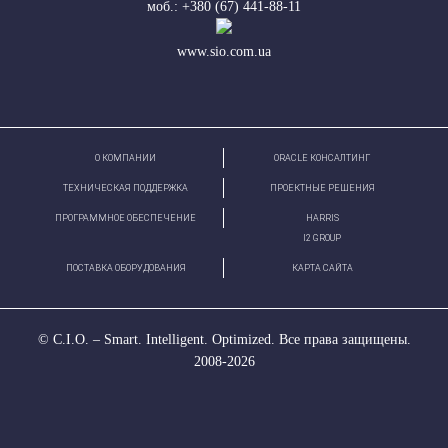
моб.: +380 (67) 441-88-11
www.sio.com.ua
О КОМПАНИИ
ORACLE КОНСАЛТИНГ
ТЕХНИЧЕСКАЯ ПОДДЕРЖКА
ПРОЕКТНЫЕ РЕШЕНИЯ
ПРОГРАММНОЕ ОБЕСПЕЧЕНИЕ
HARRIS
І2 GROUP
ПОСТАВКА ОБОРУДОВАНИЯ
КАРТА САЙТА
© С.І.О. – Smart. Intelligent. Optimized. Все права защищены.
2008-2026